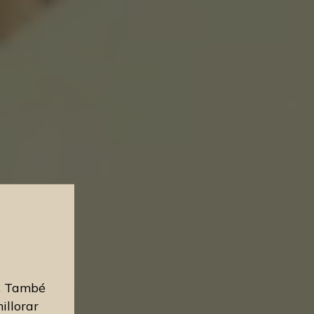
e. També
illorar