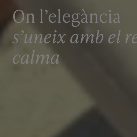
On l’elegància
s’uneix amb el re
calma