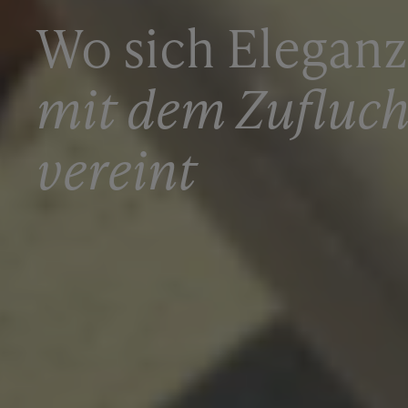
Wo sich Eleganz
mit dem Zufluch
vereint