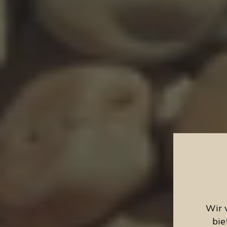
Wir 
bie