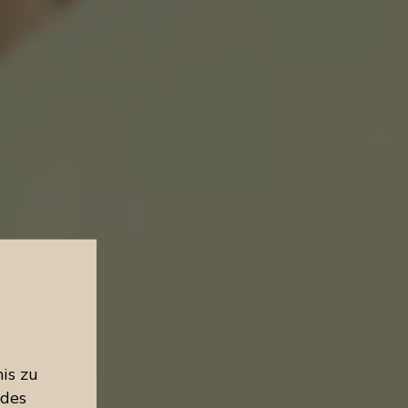
is zu
 des