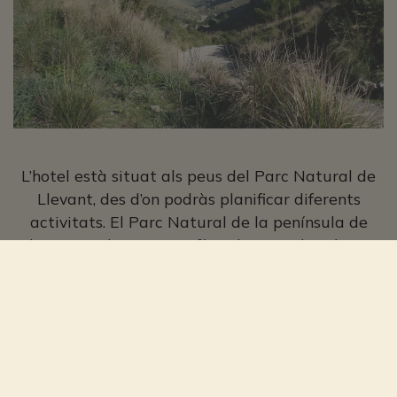
L’hotel està situat als peus del Parc Natural de
Llevant, des d’on podràs planificar diferents
activitats. El Parc Natural de la península de
Llevant, amb una superfície de 1.671 hectàrees,
comprèn una àmplia zona de les muntanyes
d’Artà i inclou els cims de més altitud de les
Serres de Llevant. (Puig Morei, 564 m; Puig des
Porrassar, 491 m; Puig de sa Tudossa, 441 m).