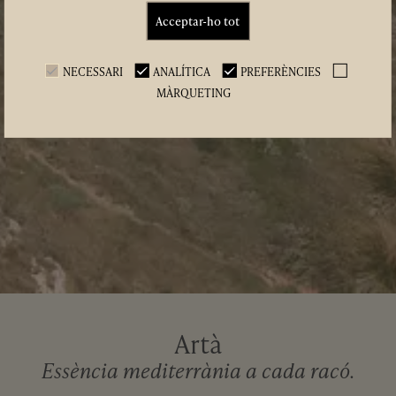
Acceptar-ho tot
NECESSARI
ANALÍTICA
PREFERÈNCIES
MÀRQUETING
Artà
Essència mediterrània a cada racó.