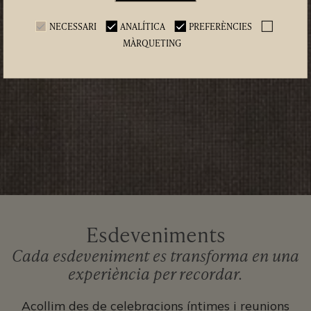
NECESSARI
ANALÍTICA
PREFERÈNCIES
MÀRQUETING
Esdeveniments
Cada esdeveniment es transforma en una
experiència per recordar.
Acollim des de celebracions íntimes i reunions