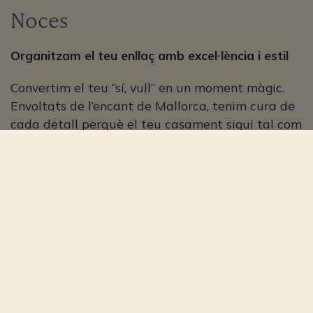
Noces
Organitzam el teu enllaç amb excel·lència i estil
Convertim el teu “sí, vull” en un moment màgic.
Envoltats de l’encant de Mallorca, tenim cura de
cada detall perquè el teu casament sigui tal com
l’has somiat: emotiu, únic i autèntic. Des de la
cerimònia fins a la celebració, t’acompanyam en
cada passa per crear una experiència que
perduri per sempre en el record.