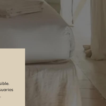
ible.
suarios
.