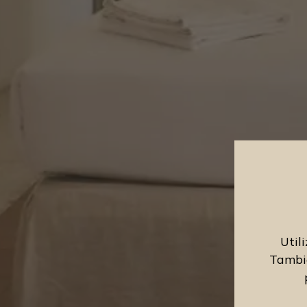
Util
Tambié