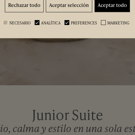
Rechazar todo
Aceptar selección
Aceptar todo
NECESARIO
ANALÍTICA
PREFERENCES
MARKETING
Junior Suite
o, calma y estilo en una sola es