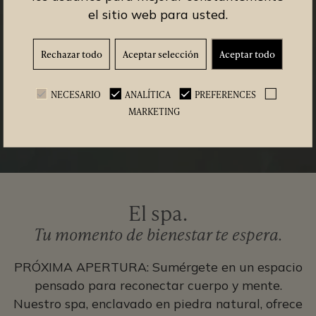
el sitio web para usted.
Rechazar todo
Aceptar selección
Aceptar todo
NECESARIO
ANALÍTICA
PREFERENCES
MARKETING
El spa.
Tu momento de bienestar te espera.
PRÓXIMA APERTURA: Sumérgete en un espacio
pensado para reconectar cuerpo y mente.
Nuestro spa, enclavado en piedra natural, ofrece