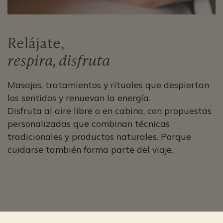
Relájate,
respira, disfruta
Masajes, tratamientos y rituales que despiertan
los sentidos y renuevan la energía.
Disfruta al aire libre o en cabina, con propuestas
personalizadas que combinan técnicas
tradicionales y productos naturales. Porque
cuidarse también forma parte del viaje.