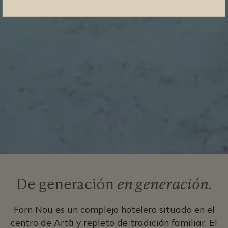
De generación
en generación.
Forn Nou es un complejo hotelero situado en el
centro de Artà y repleto de tradición familiar. El