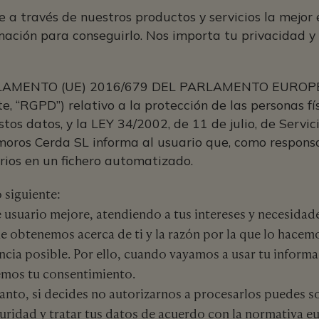
a través de nuestros productos y servicios la mejor e
rmación para conseguirlo. Nos importa tu privacidad 
el REGLAMENTO (UE) 2016/679 DEL PARLAMENTO EURO
 “RGPD”) relativo a la protección de las personas fí
estos datos, y la LEY 34/2002, de 11 de julio, de Servi
Amoros Cerda SL informa al usuario que, como respons
arios en un fichero automatizado.
 siguiente:
 usuario mejore, atendiendo a tus intereses y necesidade
e obtenemos acerca de ti y la razón por la que lo hacem
encia posible. Por ello, cuando vayamos a usar tu info
remos tu consentimiento.
nto, si decides no autorizarnos a procesarlos puedes so
guridad y tratar tus datos de acuerdo con la normativa e