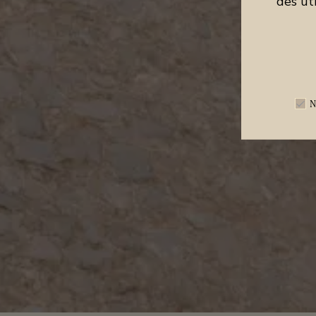
des ut
N