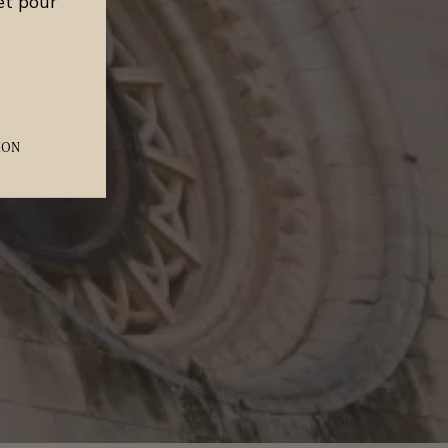
et pour
ION