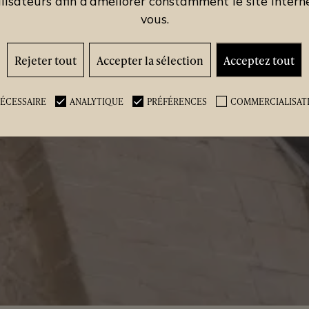
ilisateurs afin d’améliorer constamment le site Intern
vous.
Rejeter tout
Accepter la sélection
Acceptez tout
ÉCESSAIRE
ANALYTIQUE
PRÉFÉRENCES
COMMERCIALISAT