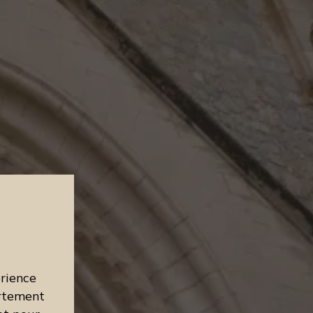
érience
ortement